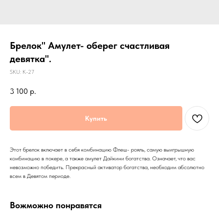
Брелок" Амулет- оберег счастливая
девятка".
SKU:
К-27
3 100
р.
Купить
Этот брелок включает в себя комбинацию Флеш- рояль, самую выигрышную
комбинацию в покере, а также амулет Дайкини богатства. Означает, что вас
невозможно победить. Прекрасный активатор богатства, необходим абсолютно
всем в Девятом периоде.
Вожможно понравятся