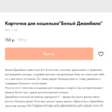
Карточка для кошелька"Белый Джамбала"
SKU:
L-34
150
р.
180
р.
Купить
Белый Джамбала известный Бог Богатства, помогает увеличивать и правильно
распределять доходы, создавая прочную материальную базу не только для себя,
но и для своих потомков. Он также дарует большую власть, славу, уважение и
поддержку большого числа людей.
Носите этот талисман в кошельке для генерации энергии Ци, которая придаст
вашему богатству и удаче дополнительный импульс.
Джамбала отличный активатор пурпурной 9 - звезды быстрого финансового
роста и больших денег. Если вам срочно нужны деньги, обратитесь к Джамбале,
прочитав мантру ОМ ПАДМА КРОДА АЙА ДЖАМБАЛА ШРИ ДХАЯ ХУМ ПЕ