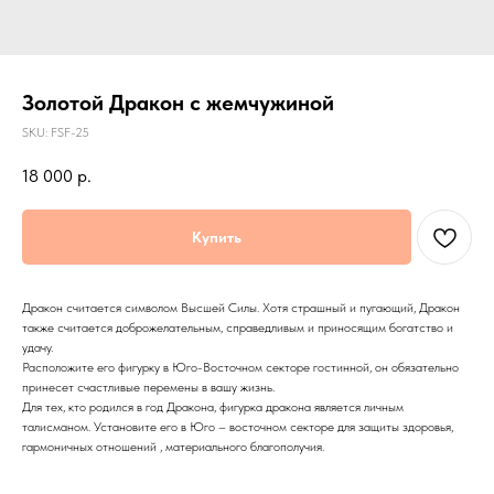
Золотой Дракон с жемчужиной
SKU:
FSF-25
18 000
р.
Купить
Дракон считается символом Высшей Силы. Хотя страшный и пугающий, Дракон
также считается доброжелательным, справедливым и приносящим богатство и
удачу.
Расположите его фигурку в Юго-Восточном секторе гостинной, он обязательно
принесет счастливые перемены в вашу жизнь.
Для тех, кто родился в год Дракона, фигурка дракона является личным
талисманом. Установите его в Юго – восточном секторе для защиты здоровья,
гармоничных отношений , материального благополучия.