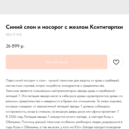
Синий слон и носорог с жезлом Кситигарпхи
SKU:
F-010
26 899
р.
Out of stock
Пара синий носорог и слон - лучший талисман для защиты от краж и грабежей,
несчастных случаев, интриг на работе, конкурентов и предательства.
Талисман является сильнейшим нейтрализатором звезды краж и ограблений -
летящей 7. Эта летящая звезда несет в себе риск кражи, кровопролития, кражи со
взломом, предательства и неверности в браке или отношениях. Те знаки зодиака,
которые страдают от ежемесячной летящей звезды 7, должны соблюдать
осторожность, когда в спальню, на входную дверь дома или офиса прилетает 7.
В 2026 году Летящая звезда 7 находится на юго-западе , в секторе Козы и
Обезьяны. Поэтому данный талисман особенно необходим людям, родившимся в
годы Козы и Обезьяны, а так же всем, у кого на Юго-Западе находится входная