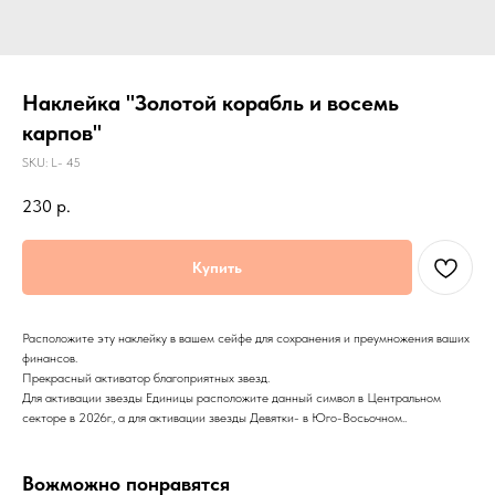
Наклейка "Золотой корабль и восемь
карпов"
SKU:
L- 45
230
р.
Купить
Расположите эту наклейку в вашем сейфе для сохранения и преумножения ваших
финансов.
Прекрасный активатор благоприятных звезд.
Для активации звезды Единицы расположите данный символ в Центральном
секторе в 2026г., а для активации звезды Девятки- в Юго-Восьочном..
Вожможно понравятся