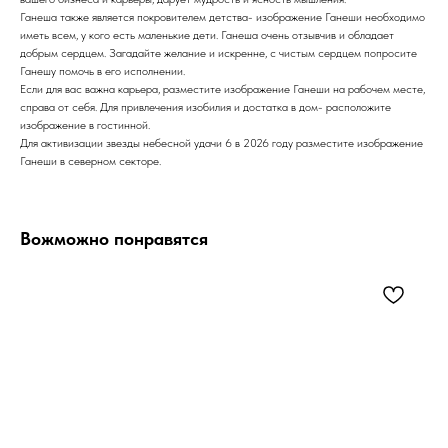
Ганеша также является покровителем детства- изображение Ганеши необходимо
иметь всем, у кого есть маленькие дети. Ганеша очень отзывчив и обладает
добрым сердцем. Загадайте желание и искренне, с чистым сердцем попросите
Ганешу помочь в его исполнении.
Если для вас важна карьера, разместите изображение Ганеши на рабочем месте,
справа от себя. Для привлечения изобилия и достатка в дом- расположите
изображение в гостинной.
Для активизации звезды небесной удачи 6 в 2026 году разместите изображение
Ганеши в северном секторе.
Вожможно понравятся