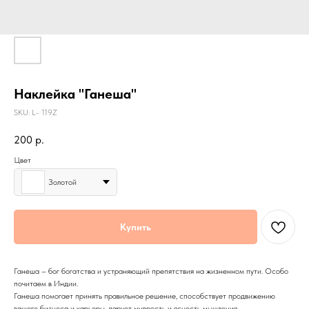
Наклейка "Ганеша"
SKU:
L- 119Z
200
р.
Цвет
Золотой
Купить
Ганеша – бог богатства и устраняющий препятствия на жизненном пути. Особо
почитаем в Индии.
Ганеша помогает принять правильное решение, способствует продвижению
вашего бизнеса и карьеры, дарует мудрость и ясность мышления.