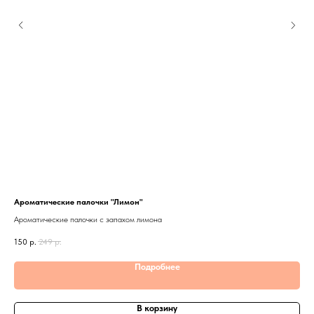
Ароматические палочки "Лимон"
Аро
атор
Ароматические палочки с запахом лимона
Аро
150
р.
249
р.
150
Подробнее
В корзину