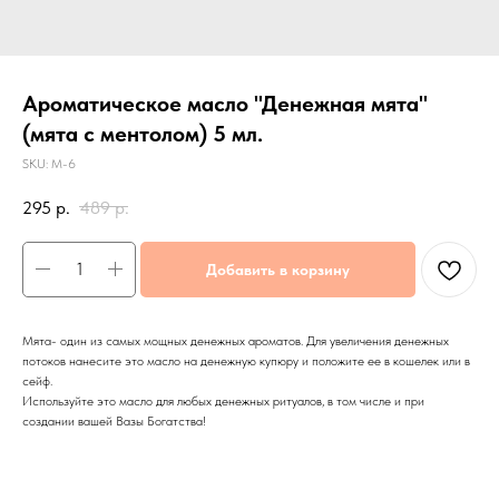
Ароматическое масло "Денежная мята"
(мята с ментолом) 5 мл.
SKU:
М-6
295
р.
489
р.
Добавить в корзину
Мята- один из самых мощных денежных ароматов. Для увеличения денежных
потоков нанесите это масло на денежную купюру и положите ее в кошелек или в
сейф.
Используйте это масло для любых денежных ритуалов, в том числе и при
создании вашей Вазы Богатства!